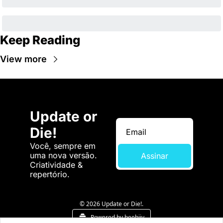
Keep Reading
View more
Update or 
Die!
Você, sempre em 
uma nova versão. 
Assinar
Criatividade & 
repertório.
© 2026 Update or Die!.
Powered by beehiiv