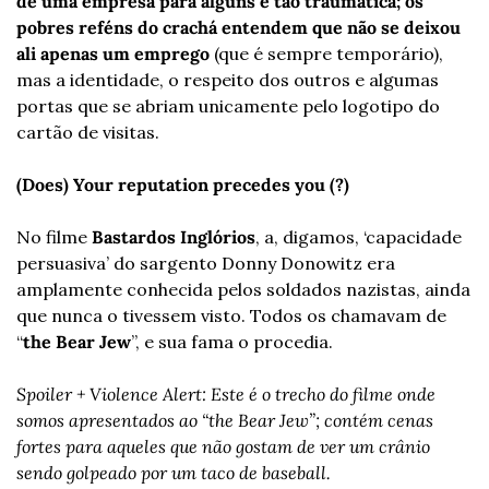
de uma empresa para alguns é tão traumática; os 
pobres reféns do crachá entendem que não se deixou 
ali apenas um emprego 
(que é sempre temporário), 
mas a identidade, o respeito dos outros e algumas 
portas que se abriam unicamente pelo logotipo do 
cartão de visitas.
(Does) Your reputation precedes you (?)
No filme 
Bastardos Inglórios
, a, digamos, ‘capacidade 
persuasiva’ do sargento Donny Donowitz era 
amplamente conhecida pelos soldados nazistas, ainda 
que nunca o tivessem visto. Todos os chamavam de 
“
the Bear Jew
”, e sua fama o procedia.
Spoiler + Violence Alert: Este é o trecho do filme onde 
somos apresentados ao “the Bear Jew”; contém cenas 
fortes para aqueles que não gostam de ver um crânio 
sendo golpeado por um taco de baseball.