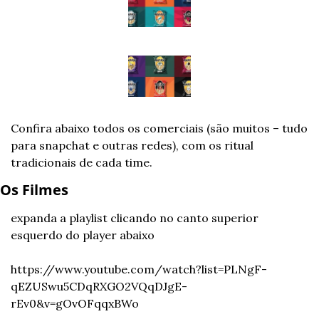
Confira abaixo todos os comerciais (são muitos – tudo 
para snapchat e outras redes), com os ritual 
tradicionais de cada time.
Os Filmes
expanda a playlist clicando no canto superior 
esquerdo do player abaixo
https://www.youtube.com/watch?list=PLNgF-
qEZUSwu5CDqRXGO2VQqDJgE-
rEv0&v=gOvOFqqxBWo