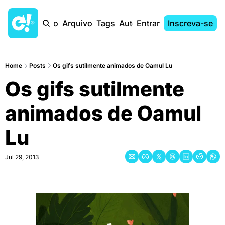
Início
Arquivo
Tags
Autores
Entrar
Inscreva-se
Home
Posts
Os gifs sutilmente animados de Oamul Lu
Os gifs sutilmente 
animados de Oamul 
Lu
Jul 29, 2013