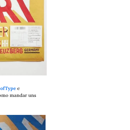
sofType
 e 
como mandar uns 