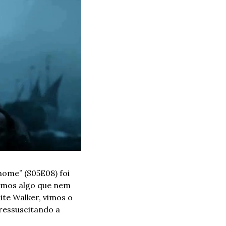
ome” (S05E08) foi 
vimos algo que nem 
te Walker, vimos o 
ressuscitando a 