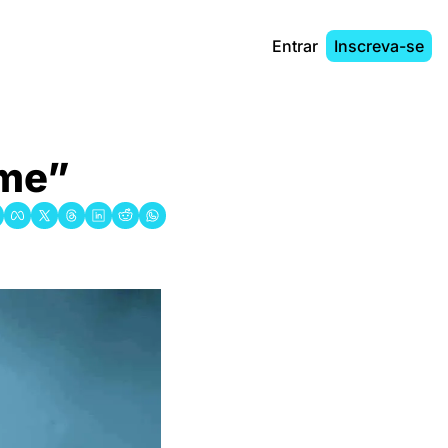
Entrar
Inscreva-se
ome”