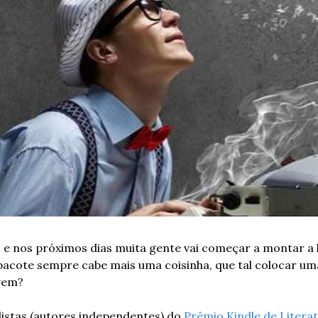
e nos próximos dias muita gente vai começar a montar a l
acote sempre cabe mais uma coisinha, que tal colocar uma 
 vem?
nalistas (autores independentes) do 
Prêmio Kindle de Litera