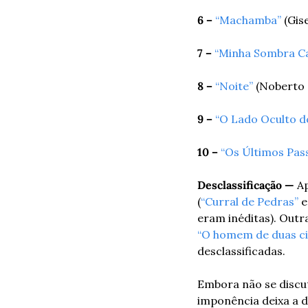
6 –
“Machamba”
 (Gis
7 –
“Minha Sombra Ca
8 –
“Noite”
 (Noberto
9 –
“O Lado Oculto 
10 –
“Os Últimos Pas
Desclassificação — 
Ap
(
“Curral de Pedras”
 e
eram inéditas). Outr
“O homem de duas ci
desclassificadas.
Embora não se discu
imponência deixa a d