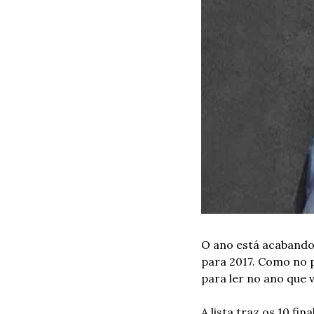
O ano está acabando 
para 2017. Como no p
para ler no ano que
A lista traz os 10 fi