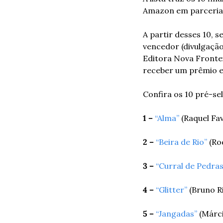
Amazon em parceria 
A partir desses 10, s
vencedor (divulgação 
Editora Nova Fronteir
receber um prêmio em
Confira os 10 pré-se
1 –
“Alma”
 (Raquel Fa
2 –
“Beira de Rio”
 (Ro
3 –
“Curral de Pedras
4 –
“Glitter”
 (Bruno R
5 –
“Jangadas”
 (Márc