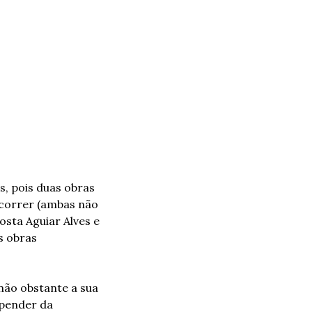
, pois duas obras 
correr (ambas não 
, de José Ricardo da Costa Aguiar Alves e 
s obras 
ão obstante a sua 
pender da 