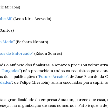
ele Mirabai)
be Ali”
 (Leon Idris Azevedo)
 Santos)
do Medo”
 (Barbara Nonato)
sos do Enforcado”
 (Edson Soares)
ós o anúncio dos finalistas, a Amazon precisou voltar atrás
 
“Jangadas”
) não preenchiam todos os requisitos para con
as duas publicações (
“Futuro Arcaico”
dades”
, de Felipe Cherubin) foram escolhidas para suprir a
ta a grandiosidade da empresa Amazon, parece que essa, n
esejar na organização de seus concursos. Fato é que, a de