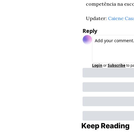
competência na escol
Updater: 
Caiene Cass
Reply
Login
or
Subscribe
to p
Keep Reading