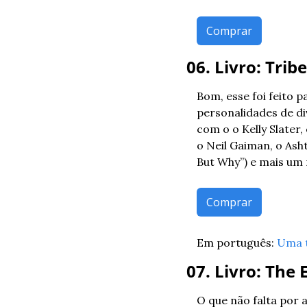
Comprar
06. Livro: Trib
Bom, esse foi feito p
personalidades de d
com o o Kelly Slater,
o Neil Gaiman, o Asht
But Why”) e mais um
Comprar
Em português: 
Uma t
07. Livro: The
O que não falta por 