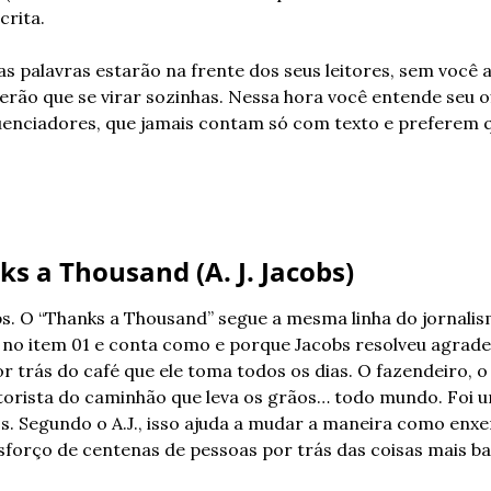
crita. 
s palavras estarão na frente dos seus leitores, sem você a
terão que se virar sozinhas. Nessa hora você entende seu of
uenciadores, que jamais contam só com texto e preferem 
ks a Thousand (A. J. Jacobs)
bs. O “Thanks a Thousand” segue a mesma linha do jornalis
no item 01 e conta como e porque Jacobs resolveu agradec
 trás do café que ele toma todos os dias. O fazendeiro, o 
torista do caminhão que leva os grãos… todo mundo. Foi u
s. Segundo o A.J., isso ajuda a mudar a maneira como enx
sforço de centenas de pessoas por trás das coisas mais ba