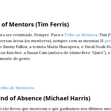
e of Mentors (Tim Ferris)
ara ser revisitado. Sempre. Para o 
Tribe os Mentors
, Tim F
iversas áreas (os mentores), sempre com as mesmas 11 
pe
 o Jimmy Fallon, a tenista Maria Sharapova, o Yuval Noah Har
on Kutcher, a Susan Cain (autora do ótimo livro “Quiet”), o
 monte de gente.
ribo de Mentores
 End of Absence (Michael Harris)
aí são livros que mostram o que ganhamos nos últimos anos