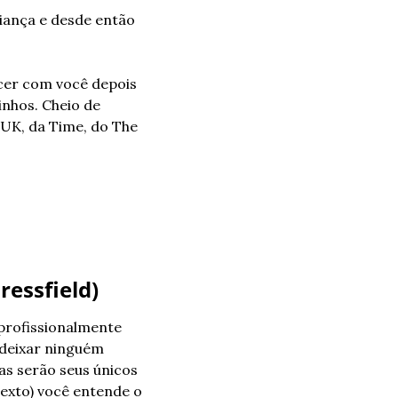
iança e desde então 
cer com você depois 
nhos. Cheio de 
 UK, da Time, do The 
ressfield)
profissionalmente 
deixar ninguém 
s serão seus únicos 
exto) você entende o 