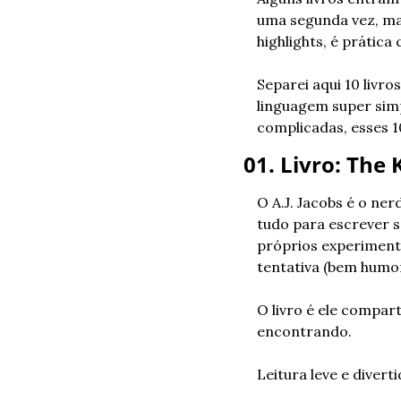
uma segunda vez, mas
highlights, é prátic
Separei aqui 10 liv
linguagem super simp
complicadas, esses 
01. Livro: The K
O A.J. Jacobs é o ne
tudo para escrever s
próprios experimento
tentativa (bem humor
O livro é ele compar
encontrando.
Leitura leve e diverti