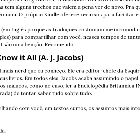
 tem alguns trechos que valem a pena ver de novo. Pra qu
a comum. O próprio Kindle oferece recursos para facilitar e
ros (em Inglês porque as traduções costumam me incomodar
les) para compartilhar com você, nesses tempos de tantas
10 são uma benção. Recomendo.
now it All (A. J. Jacobs)
rd mais nerd que eu conheço. Ele era editor-chefe da Esqui
eus livros. Em todos eles, Jacobs acaba assumindo o papel 
s malucos, como no caso, ler a Enciclopédia Britannica 
ada) de tentar saber tudo sobre tudo.
tilhando com você, em textos curtos, os assuntos mais inter
da.