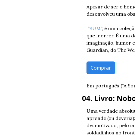
Apesar de ser o home
desenvolveu uma obs
 “
SUM
“, é uma coleç
que morrer. É uma de
imaginação, humor e i
Guardian, do The We
Comprar
Em português (“A So
04. Livro: Nob
Uma verdade absoluta
aprende (ou deveria)
desmotivado, pelo co
soldadinhos no front