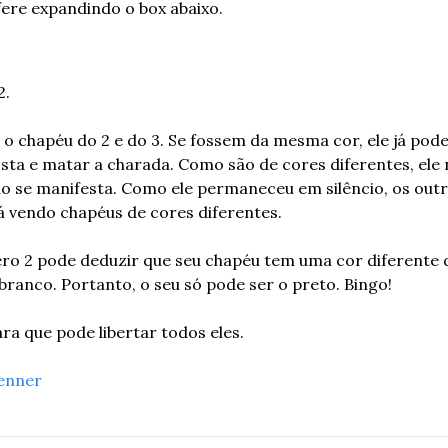
ere expandindo o box abaixo.
2.
o chapéu do 2 e do 3. Se fossem da mesma cor, ele já poder
osta e matar a charada. Como são de cores diferentes, ele 
o se manifesta. Como ele permaneceu em silêncio, os outro
á vendo chapéus de cores diferentes.
o 2 pode deduzir que seu chapéu tem uma cor diferente d
 branco. Portanto, o seu só pode ser o preto. Bingo!
ara que pode libertar todos eles.
enner