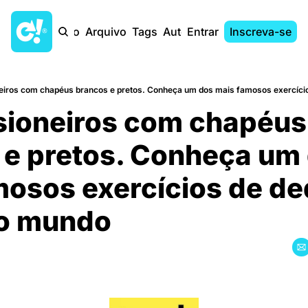
Início
Arquivo
Tags
Autores
Entrar
Inscreva-se
sioneiros com chapéus 
e pretos. Conheça um 
osos exercícios de ded
do mundo