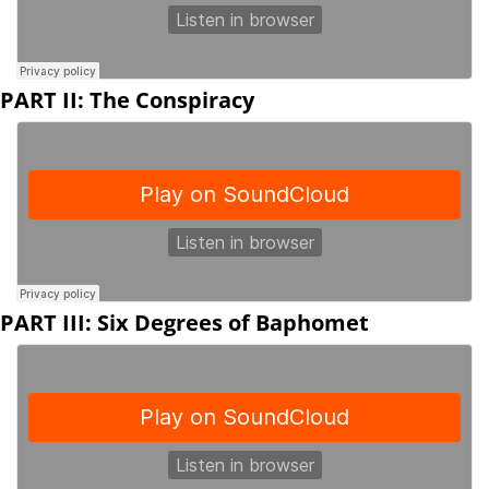
PART II: The Conspiracy
PART III: Six Degrees of Baphomet