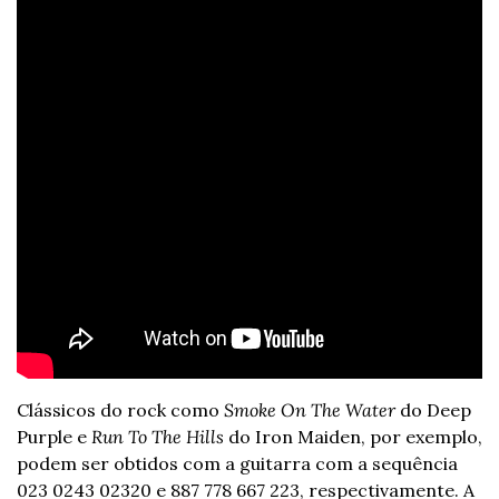
Clássicos do rock como 
Smoke On The Water
 do Deep 
Purple e 
Run To The Hills
 do Iron Maiden, por exemplo, 
podem ser obtidos com a guitarra com a sequência 
023 0243 02320 e 887 778 667 223, respectivamente. A 