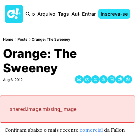
Início
Arquivo
Tags
Autores
Entrar
Inscreva-se
Home
Posts
Orange: The Sweeney
Orange: The 
Sweeney
Aug 6, 2012
shared.image.missing_image
Confiram abaixo o mais recente 
comercial
 da Fallon 