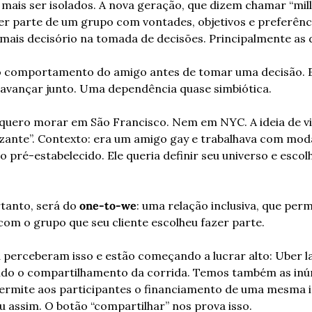
mais ser isolados. A nova geração, que dizem chamar “mille
r parte de um grupo com vontades, objetivos e preferênc
mais decisório na tomada de decisões. Principalmente as
o comportamento do amigo antes de tomar uma decisão. E m
 avançar junto. Uma dependência quase simbiótica.
 quero morar em São Francisco. Nem em NYC. A ideia de v
izante”. Contexto: era um amigo gay e trabalhava com moda
 pré-estabelecido. Ele queria definir seu universo e escol
tanto, será do 
one-to-we
: uma relação inclusiva, que perm
 com o grupo que seu cliente escolheu fazer parte.
 perceberam isso e estão começando a lucrar alto: Uber 
ndo o compartilhamento da corrida. Temos também as inúme
ermite aos participantes o financiamento de uma mesma id
assim. O botão “compartilhar” nos prova isso.