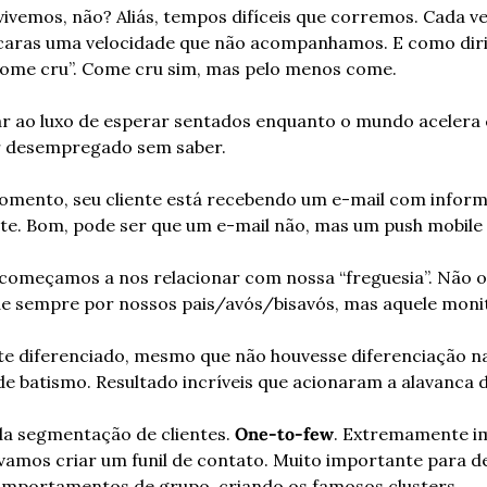
vivemos, não? Aliás, tempos difíceis que corremos. Cada vez
aras uma velocidade que não acompanhamos. E como diri
ome cru”. Come cru sim, mas pelo menos come.
 ao luxo de esperar sentados enquanto o mundo acelera c
r desempregado sem saber.
mento, seu cliente está recebendo um e-mail com informa
te. Bom, pode ser que um e-mail não, mas um push mobile
meçamos a nos relacionar com nossa “freguesia”. Não o
de sempre por nossos pais/avós/bisavós, mas aquele monit
nte diferenciado, mesmo que não houvesse diferenciação n
de batismo. Resultado incríveis que acionaram a alavanca d
da segmentação de clientes. 
One-to-few
. Extremamente im
amos criar um funil de contato. Muito importante para de
mportamentos de grupo, criando os famosos clusters.