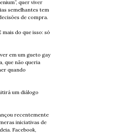
nium”, quer viver 
ias semelhantes tem 
 decisões de compra.
ais do que isso: só 
iver em um gueto gay 
, que não queria 
her quando 
itirá um diálogo 
lançou recentemente 
ras iniciativas de 
eia. Facebook, 