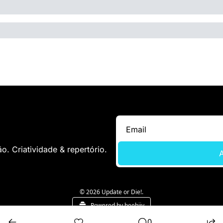
. Criatividade & repertório.
A
© 2026 Update or Die!.
Powered by beehiiv
0