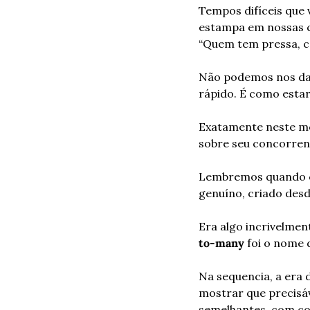
Tempos difíceis que 
estampa em nossas c
“Quem tem pressa, c
Não podemos nos dar
rápido. É como esta
Exatamente neste mo
sobre seu concorren
Lembremos quando co
genuíno, criado des
Era algo incrivelme
to-many
 foi o nome 
Na sequencia, a era 
mostrar que precisáv
semelhantes, com co