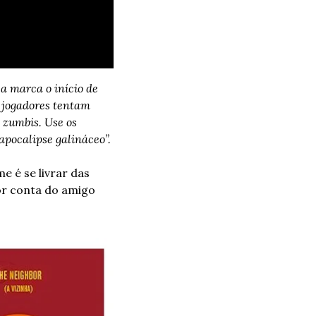
 marca o início de 
ogadores tentam 
zumbis. Use os 
apocalipse galináceo”.
 é se livrar das 
cartas de galinhas zumbis sacaneando os coleguinhas. A arte magistral ficou por conta do amigo 