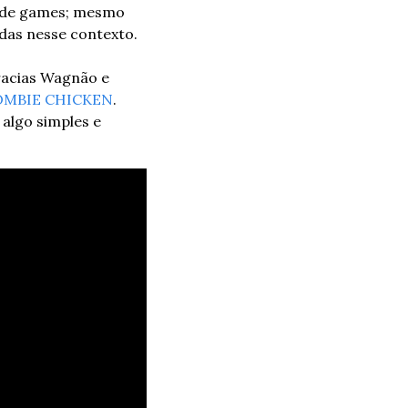
 de games; mesmo 
ndas nesse contexto.
acias Wagnão e 
OMBIE CHICKEN
. 
algo simples e 