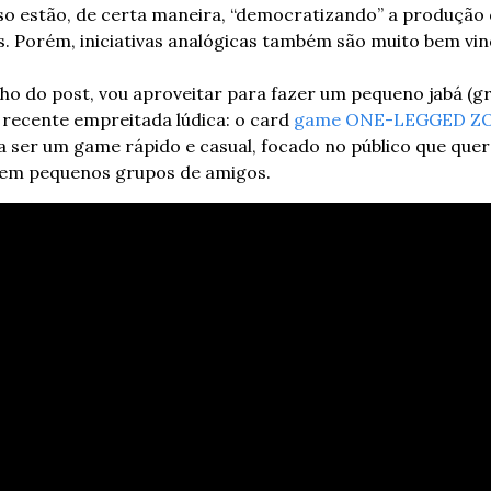
so estão, de certa maneira, “democratizando” a produção
s. Porém, iniciativas analógicas também são muito bem vi
o do post, vou aproveitar para fazer um pequeno jabá (gr
recente empreitada lúdica: o card 
game
ONE-LEGGED Z
a ser um game rápido e casual, focado no público que quer 
r em pequenos grupos de amigos.