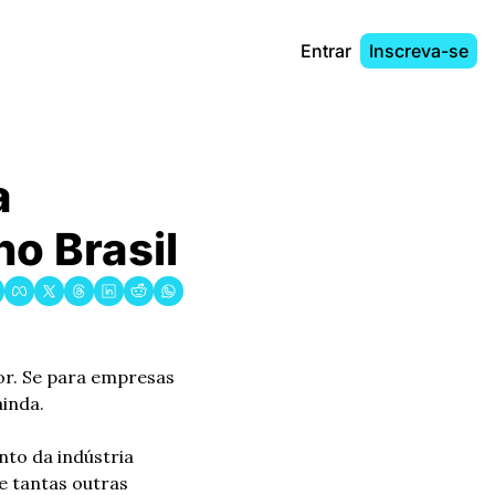
Entrar
Inscreva-se
 
no Brasil
r. Se para empresas 
inda.
o da indústria 
 tantas outras 