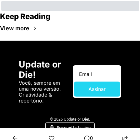
Keep Reading
View more
Update or 
Die!
Você, sempre em 
uma nova versão. 
Assinar
Criatividade & 
repertório.
© 2026 Update or Die!.
Powered by beehiiv
0