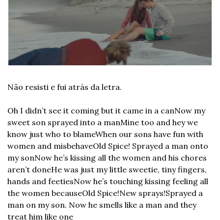
Não resisti e fui atrás da letra.
Oh I didn’t see it coming but it came in a can
Now my 
sweet son sprayed into a man
Mine too and hey we 
know just who to blame
When our sons have fun with 
women and misbehave
Old Spice! Sprayed a man onto 
my son
Now he’s kissing all the women and his chores 
aren’t done
He was just my little sweetie, tiny fingers, 
hands and feeties
Now he’s touching kissing feeling all 
the women because
Old Spice!
New sprays!
Sprayed a 
man on my son. Now he smells like a man and they 
treat him like one