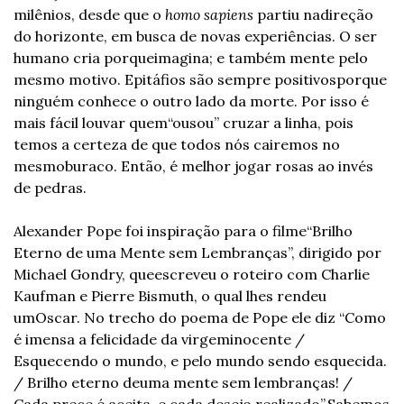
milênios, desde que o 
homo sapiens
 partiu na
direção 
do horizonte, em busca de novas experiências. O ser 
humano cria porque
imagina; e também mente pelo 
mesmo motivo. Epitáfios são sempre positivos
porque 
ninguém conhece o outro lado da morte. Por isso é 
mais fácil louvar quem
“ousou” cruzar a linha, pois 
temos a certeza de que todos nós cairemos no 
mesmo
buraco. Então, é melhor jogar rosas ao invés 
de pedras.
Alexander Pope foi inspiração para o filme
“Brilho 
Eterno de uma Mente sem Lembranças”, dirigido por 
Michael Gondry, que
escreveu o roteiro com Charlie 
Kaufman e Pierre Bismuth, o qual lhes rendeu 
um
Oscar. No trecho do poema de Pope ele diz “Como 
é imensa a felicidade da virgem
inocente / 
Esquecendo o mundo, e pelo mundo sendo esquecida. 
/ Brilho eterno de
uma mente sem lembranças! / 