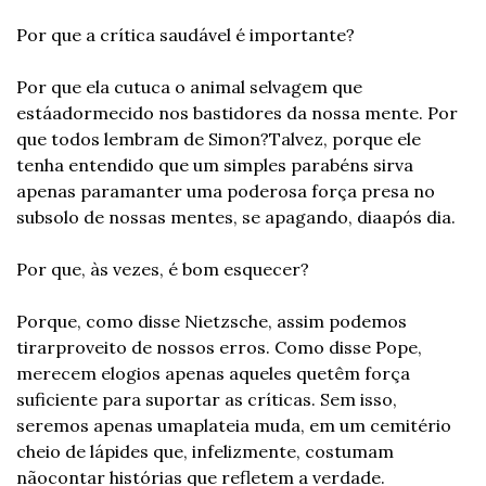
Por que a crítica saudável é importante?
Por que ela cutuca o animal selvagem que 
está
adormecido nos bastidores da nossa mente. Por 
que todos lembram de Simon?
Talvez, porque ele 
tenha entendido que um simples parabéns sirva 
apenas para
manter uma poderosa força presa no 
subsolo de nossas mentes, se apagando, dia
após dia.
Por que, às vezes, é bom esquecer?
Porque, como disse Nietzsche, assim podemos 
tirar
proveito de nossos erros. Como disse Pope, 
merecem elogios apenas aqueles que
têm força 
suficiente para suportar as críticas. Sem isso, 
seremos apenas uma
plateia muda, em um cemitério 
cheio de lápides que, infelizmente, costumam 
não
contar histórias que refletem a verdade.