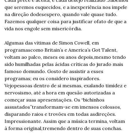
Cada prece é aceita, e cada desejo realizado”.
Sabemos 
que seremos esquecidos, e a inexperiência nos impele 
na direção do
desespero, quando vale quase tudo. 
Fazemos qualquer coisa para justificar o
fato de que a 
vida nos engole sem misericórdia.
Algumas das vítimas de Simon Cowell, em 
programas
como Britain’s e America’s Got Talent, 
voltam ao palco, meses ou anos depois,
mesmo tendo 
sido humilhadas pelas ácidas críticas do jurado mais 
famoso do
mundo. Gosto de assistir a esses 
programas; eu os considero inspiradores. 
Vejo
pessoas dentro de si mesmas, exalando timidez e 
nervosismo, até a hora em que
são autorizadas a 
começar suas apresentações. Os “bichinhos 
assustados”
transformam-se em imensos colossos, 
disparando raios e trovões em todas as
direções. 
Impressionante. Assim que a música termina, voltam 
à forma original,
tremendo dentro de suas conchas.