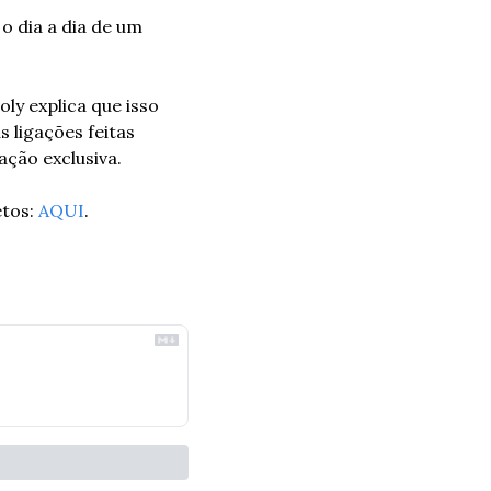
 dia a dia de um 
ly explica que isso 
ligações feitas 
ção exclusiva.
tos: 
AQUI
. 