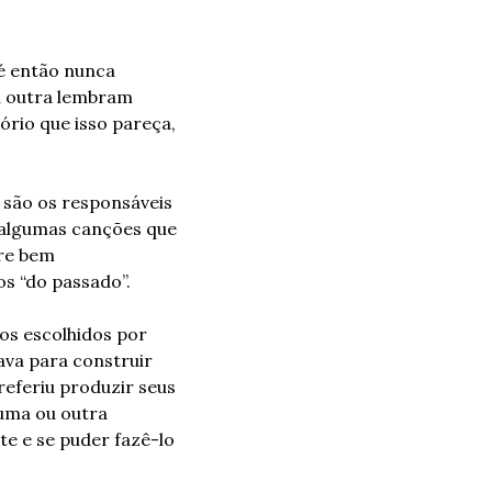
é então nunca 
u outra lembram 
rio que isso pareça, 
são os responsáveis 
algumas canções que 
re bem 
s “do passado”. 
os escolhidos por 
ava para construir 
referiu produzir seus 
uma ou outra 
e e se puder fazê-lo 
 