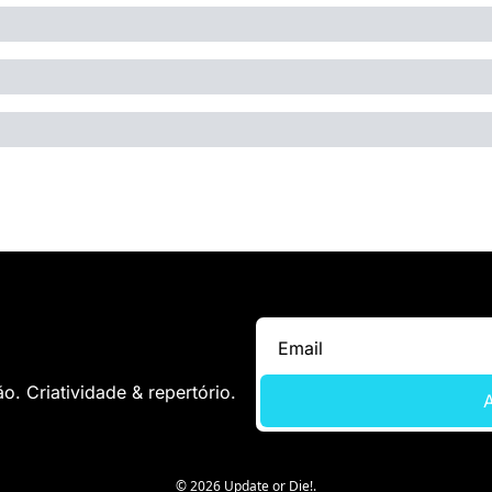
. Criatividade & repertório.
A
© 2026 Update or Die!.