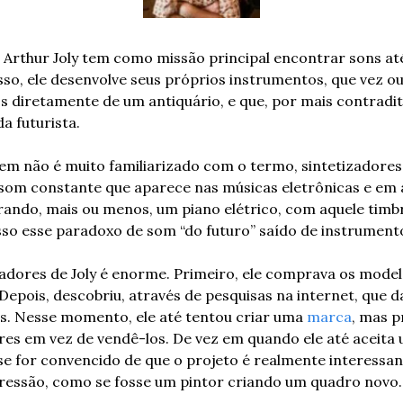
Arthur Joly tem como missão principal encontrar sons at
sso, ele desenvolve seus próprios instrumentos, que vez o
s diretamente de um antiquário, e que, por mais contraditó
 futurista. 
em não é muito familiarizado com o termo, sintetizadores 
 som constante que aparece nas músicas eletrônicas e em 
ando, mais ou menos, um piano elétrico, com aquele timb
isso esse paradoxo de som “do futuro” saído de instrumento
zadores de Joly é enorme. Primeiro, ele comprava os model
 Depois, descobriu, através de pesquisas na internet, que d
s. Nesse momento, ele até tentou criar uma 
marca
, mas p
res em vez de vendê-los. De vez em quando ele até aceita 
 for convencido de que o projeto é realmente interessant
ressão, como se fosse um pintor criando um quadro novo.