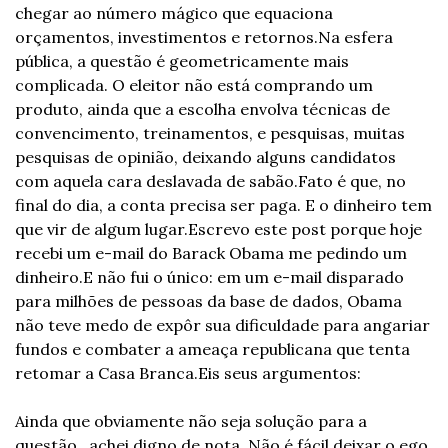
chegar ao número mágico que equaciona 
orçamentos, investimentos e retornos.
Na esfera 
pública, a questão é geometricamente mais 
complicada. O eleitor não está comprando um 
produto, ainda que a escolha envolva técnicas de 
convencimento, treinamentos, e pesquisas, muitas 
pesquisas de opinião, deixando alguns candidatos 
com aquela cara deslavada de sabão.
Fato é que, no 
final do dia, a conta precisa ser paga. E o dinheiro tem 
que vir de algum lugar.
Escrevo este post porque hoje 
recebi um e-mail do Barack Obama me pedindo um 
dinheiro.
E não fui o único: em um e-mail disparado 
para milhões de pessoas da base de dados, Obama 
não teve medo de expôr sua dificuldade para angariar 
fundos e combater a ameaça republicana que tenta 
retomar a Casa Branca.
Eis seus argumentos:
Ainda que obviamente não seja solução para a 
questão,  achei digno de nota. Não é fácil deixar o ego 