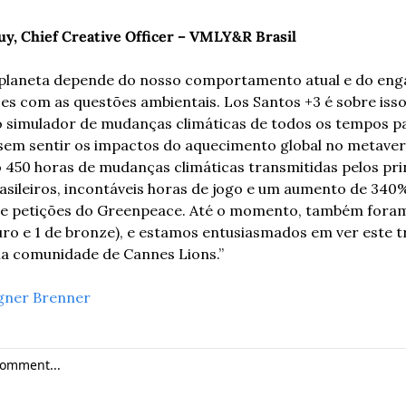
uy, C
hief 
C
reative 
O
fficer
 – VMLY&R Brasil
 planeta depende do nosso comportamento atual e do eng
s com as questões ambientais. Los Santos +3 é sobre isso
o simulador de mudanças climáticas de todos os tempos pa
sem sentir os impactos do aquecimento global no metavers
 450 horas de mudanças climáticas transmitidas pelos prin
sileiros, incontáveis ​​horas de jogo e um aumento de 340%
de petições do Greenpeace. Até o momento, também foram
uro e 1 de bronze), e estamos entusiasmados em ver este tr
la comunidade de Cannes Lions.”
ner Brenner