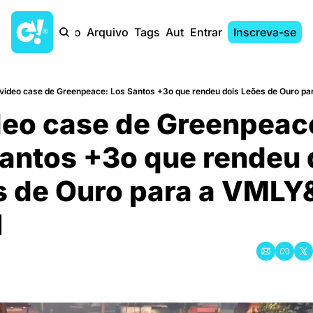
Início
Arquivo
Tags
Autores
Entrar
Inscreva-se
video case de Greenpeace: Los Santos +3o que rendeu dois Leões de Ouro pa
antos +3o que rendeu d
s de Ouro para a VMLY&
l