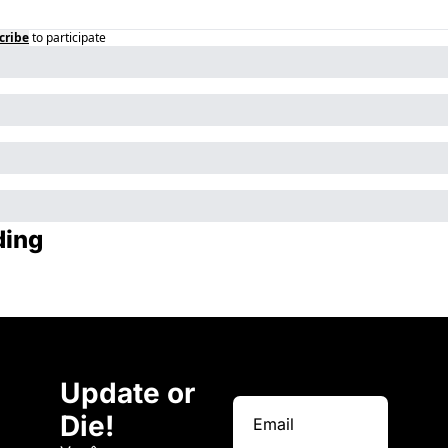
cribe
to participate
ding
Update or 
Die!