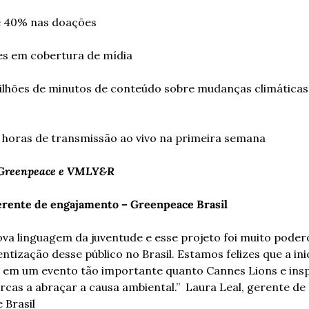
e 40% nas doações
es em cobertura de mídia 
ilhões de minutos de conteúdo sobre mudanças climáticas 
0 horas de transmissão ao vivo na primeira semana
 Greenpeace e VMLY&R
gerente de engajamento – Greenpeace Brasil
ova linguagem da juventude e esse projeto foi muito poder
ntização desse público no Brasil. Estamos felizes que a inici
 em um evento tão importante quanto Cannes Lions e insp
cas a abraçar a causa ambiental.”  Laura Leal, gerente de
 Brasil