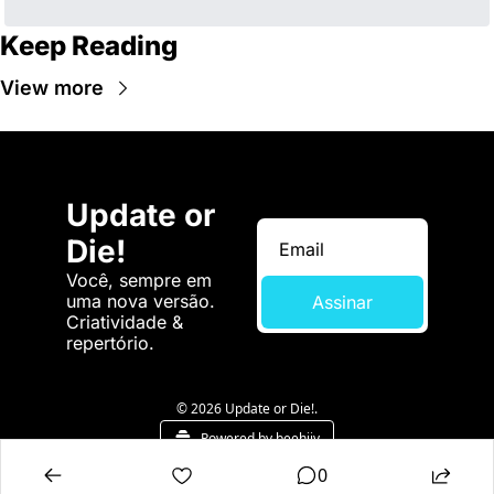
Keep Reading
View more
Update or 
Die!
Você, sempre em 
uma nova versão. 
Assinar
Criatividade & 
repertório.
© 2026 Update or Die!.
Powered by beehiiv
0