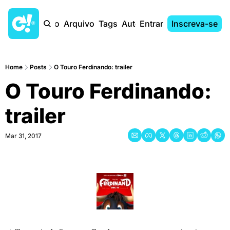
Início
Arquivo
Tags
Autores
Entrar
Inscreva-se
Home
Posts
O Touro Ferdinando: trailer
O Touro Ferdinando: 
trailer
Mar 31, 2017