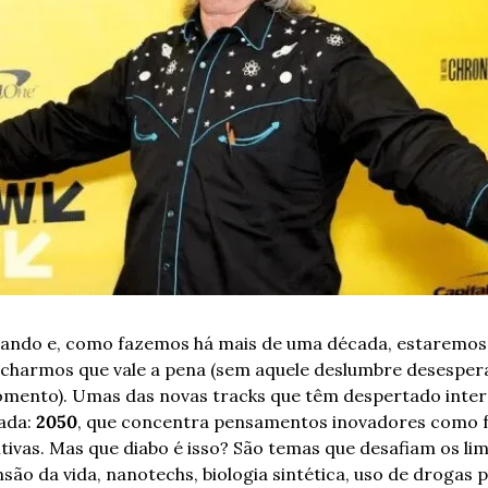
gando e, como fazemos há mais de uma década, estaremos p
charmos que vale a pena (sem aquele deslumbre desesperad
omento). 
Umas das novas tracks que têm despertado intere
ada: 
2050
, que concentra pensamentos inovadores como f
ivas. 
Mas que diabo é isso? 
São temas que desafiam os limi
são da vida, nanotechs, biologia sintética, uso de drogas 