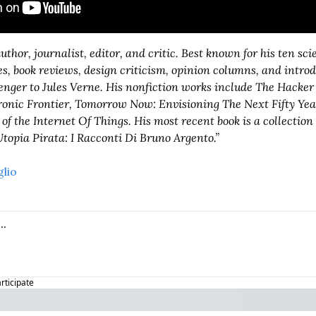
uthor, journalist, editor, and critic. Best known for his ten scie
ies, book reviews, design criticism, opinion columns, and introd
enger to Jules Verne. His nonfiction works include The Hacke
ronic Frontier, Tomorrow Now: Envisioning The Next Fifty Year
f the Internet Of Things. His most recent book is a collection o
Utopia Pirata: I Racconti Di Bruno Argento.”
glio
articipate