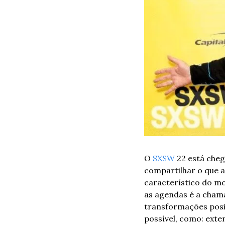
O 
SXSW
 22 está che
compartilhar o que a
característico do m
as agendas é a cham
transformações posit
possível, como: exten