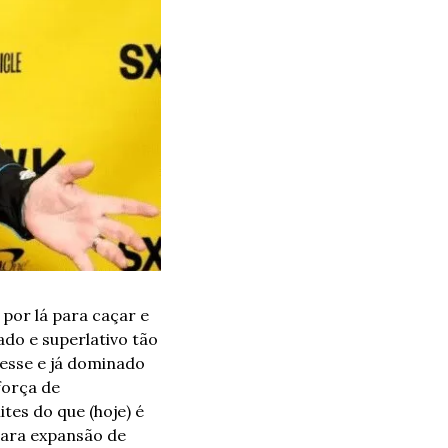
or lá para caçar e 
o e superlativo tão 
sse e já dominado 
orça de 
tes do que (hoje) é 
para expansão de 