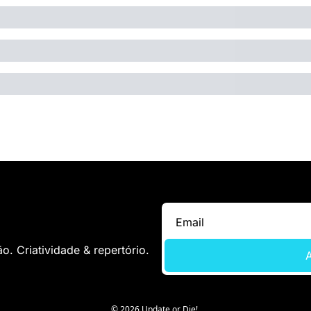
. Criatividade & repertório.
A
© 2026 Update or Die!.