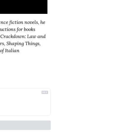
nce fiction novels, he 
uctions for books 
r Crackdown: Law and 
s, Shaping Things, 
f Italian 