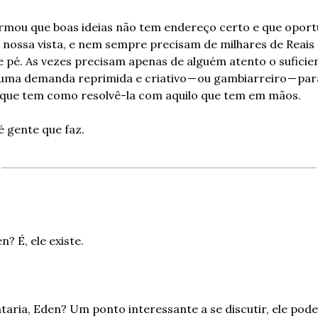
irmou que boas ideias não tem endereço certo e que oport
a nossa vista, e nem sempre precisam de milhares de Reais 
 pé. As vezes precisam apenas de alguém atento o suficien
uma demanda reprimida e criativo — ou gambiarreiro — para
 que tem como resolvê-la com aquilo que tem em mãos.
é gente que faz.
n? É, ele existe.
taria, Eden? Um ponto interessante a se discutir, ele poder