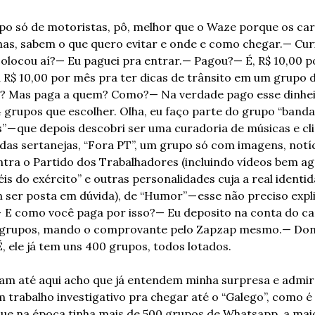
o só de motoristas, pô, melhor que o Waze porque os car
as, sabem o que quero evitar e onde e como chegar.
— Curi
olocou aí?
— Eu paguei pra entrar.
— Pagou?
— É, R$ 10,00 p
 R$ 10,00 por mês pra ter dicas de trânsito em um grupo d
? Mas paga a quem? Como?
— Na verdade pago esse dinheir
 grupos que escolher. Olha, eu faço parte do grupo “banda
” — que depois descobri ser uma curadoria de músicas e cli
das sertanejas, “Fora PT”, um grupo só com imagens, notíci
ntra o Partido dos Trabalhadores (incluindo vídeos bem agr
is do exército” e outras personalidades cuja a real identi
ser posta em dúvida), de “Humor” — esse não preciso explic
  E como você paga por isso?
— Eu deposito na conta do car
 grupos, mando o comprovante pelo Zapzap mesmo.
— Don
, ele já tem uns 400 grupos, todos lotados.
am até aqui acho que já entendem minha surpresa e admira
m trabalho investigativo pra chegar até o “Galego”, como 
 que na época tinha mais de 500 grupos de Whatsapp, a maio