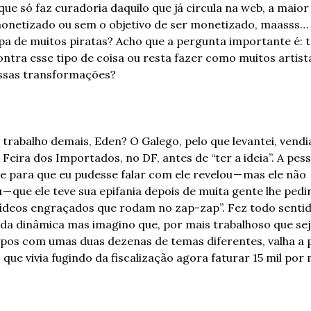
ue só faz curadoria daquilo que já circula na web, a maior 
onetizado ou sem o objetivo de ser monetizado, maasss… 
pa de muitos piratas? Acho que a pergunta importante é: te
ontra esse tipo de coisa ou resta fazer como muitos artista
ssas transformações?
trabalho demais, Eden? O Galego, pelo que levantei, vendi
 Feira dos Importados, no DF, antes de “ter a ideia”. A pess
e para que eu pudesse falar com ele revelou — mas ele não 
— que ele teve sua epifania depois de muita gente lhe pedi
vídeos engraçados que rodam no zap-zap”. Fez todo sentid
a da dinâmica mas imagino que, por mais trabalhoso que sej
upos com umas duas dezenas de temas diferentes, valha a p
 que vivia fugindo da fiscalização agora faturar 15 mil por 