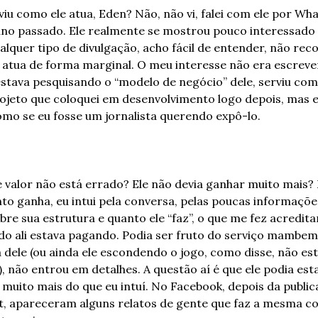
iu como ele atua, Eden? Não, não vi, falei com ele por Wha
ano passado. Ele realmente se mostrou pouco interessado 
lquer tipo de divulgação, acho fácil de entender, não reco
 atua de forma marginal. O meu interesse não era escrever
estava pesquisando o “modelo de negócio” dele, serviu com
ojeto que coloquei em desenvolvimento logo depois, mas el
mo se eu fosse um jornalista querendo expô-lo.
 valor não está errado? Ele não devia ganhar muito mais? E
to ganha, eu intui pela conversa, pelas poucas informações
re sua estrutura e quanto ele “faz”, o que me fez acredita
o ali estava pagando. Podia ser fruto do serviço mambem
 dele (ou ainda ele escondendo o jogo, como disse, não est
, não entrou em detalhes. A questão aí é que ele podia esta
muito mais do que eu intuí. No Facebook, depois da public
t, apareceram alguns relatos de gente que faz a mesma coi