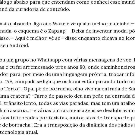
iálogo abaixo para que entendam como conheci esse mund
nd da curadoria de conteúdo.
sito absurdo, liga aí o Waze e vê qual o melhor caminho.
— 
nada, o esquema é o Zapzap.
— Deixa de inventar moda, pô
isso.
— Aqui é melhor, vê só — disse enquanto clicava no ícon
 seu Android.
u um grupo no Whatsapp com várias mensagens de voz. D
s e eu fui arremessado pros anos 80, onde caminhoneiros
dor para, por meio de uma linguagem própria, trocar inf
o. “Aê, cumpadi, se liga que os homi estão parando todo mu
o Torto”, “Opa, pé de borracha, olho vivo na entrada de S
 uma cratera”, “Carro de passeio deu um peão na entrada d
, trânsito lento, todas as vias paradas, mas tem um atalho a
churrascaria…” e várias outras mensagens se desdobravam
rânsito trocadas por taxistas, motoristas de transporte pir
é de borracha”. Era a transposição da dinâmica dos rádios
tecnologia atual.