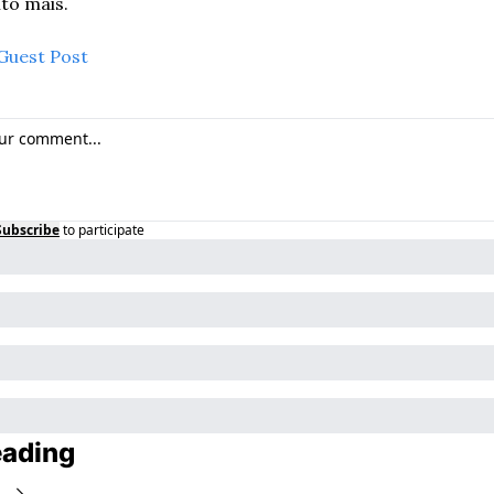
to mais.
Guest Post
Subscribe
to participate
eading