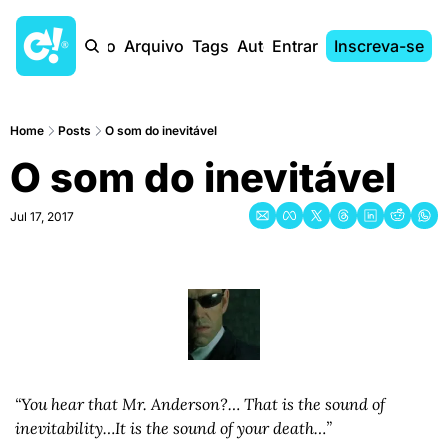
Início
Arquivo
Tags
Autores
Entrar
Inscreva-se
Home
Posts
O som do inevitável
O som do inevitável
Jul 17, 2017
“You hear that Mr. Anderson?… That is the sound of 
inevitability…
It is the sound of your death…”