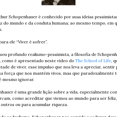
thur Schopenhauer é conhecido por suas ideias pessimistas
iz do mundo e da conduta humana; ao mesmo tempo, em que
s.
ara ele “Viver é sofrer”.
seu profundo realismo-pessimista, a filosofia de Schopenh
, como é apresentado neste vídeo do 
The School of Life
, q
ade de viver, esse impulso que nos leva a apreciar, sentir p
ssa força que nos mantém vivos, mas que paradoxalmente t
té mesmo ignorar.
enhauer é uma grande lição sobre a vida, especialmente co
ercam, como acreditar que viemos ao mundo para ser feliz, 
outros ou para acumular riqueza.
e ao budismo, Schopenhauer nos convida a se livrar desse