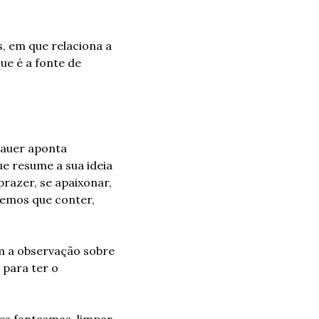
, em que relaciona a 
 é a fonte de 
auer aponta 
ue resume a sua ideia 
razer, se apaixonar, 
emos que conter, 
m a observação sobre 
para ter o 
s fantasmas, limpar 