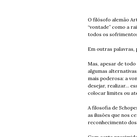
O filósofo alemão Ar
“vontade” como a ra
todos os sofrimento
Em outras palavras, p
Mas, apesar de todo 
algumas alternativas
mais poderosa: a vont
desejar, realizar… e
colocar limites ou a
A filosofia de Schop
as ilusões que nos c
reconhecimento dos 
Com certa proximidad