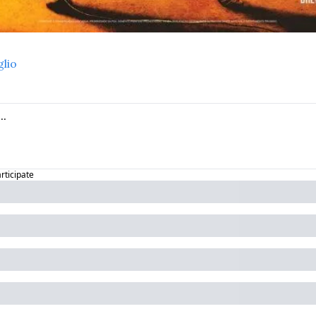
glio
articipate