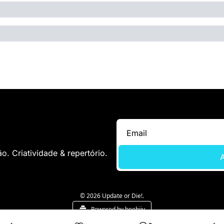
. Criatividade & repertório.
A
© 2026 Update or Die!.
Powered by beehiiv