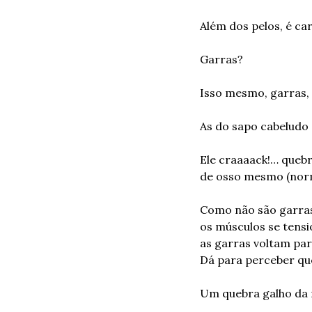
Além dos pelos, é ca
Garras?
Isso mesmo, garras, i
As do sapo cabeludo 
Ele craaaack!… quebr
de osso mesmo (norm
Como não são garras
os músculos se tensi
as garras voltam par
Dá para perceber que
Um quebra galho da 