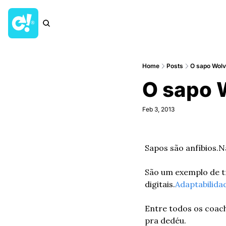
Home
Posts
O sapo Wolve
O sapo W
Feb 3, 2013
Sapos são anfíbios.
N
São um exemplo de tr
digitais.
Adaptabilida
Entre todos os coach
pra dedéu.