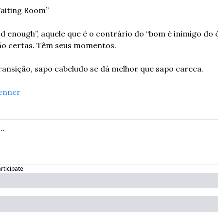
Waiting Room”
od enough”, aquele que é o contrário do “bom é inimigo do 
ão certas. Têm seus momentos.
ansição, sapo cabeludo se dá melhor que sapo careca.
enner
articipate