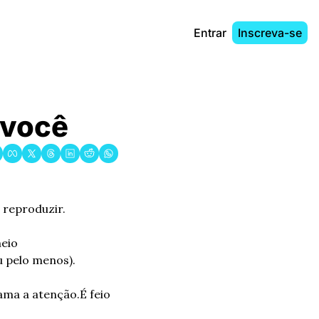
Entrar
Inscreva-se
 você
 reproduzir.
eio 
u pelo menos).
ama a atenção.
É feio 