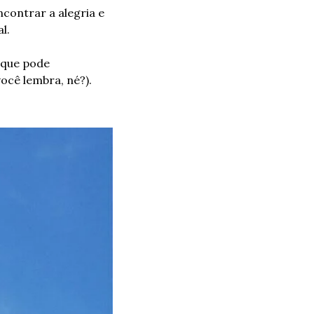
contrar a alegria e 
l.
 que pode 
cê lembra, né?). 