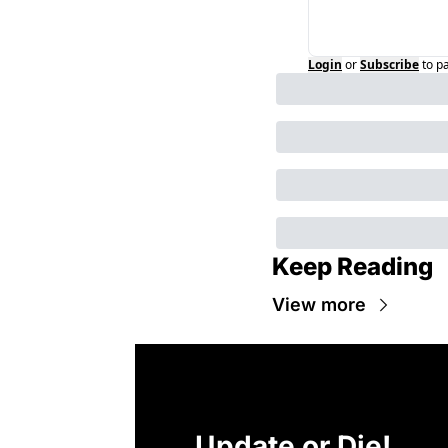
Login
or
Subscribe
to p
Keep Reading
View more
Update or Die!