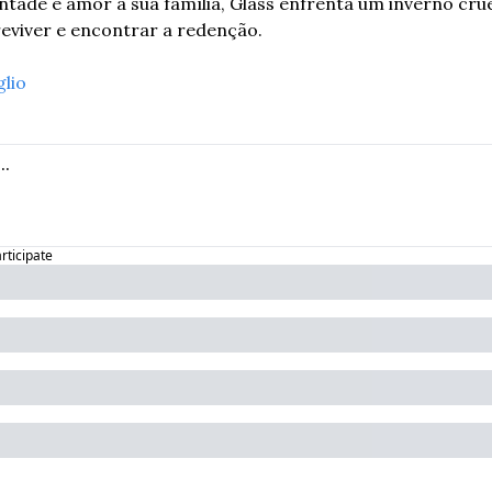
ntade e amor à sua família, Glass enfrenta um inverno cruel
eviver e encontrar a redenção.
glio
articipate