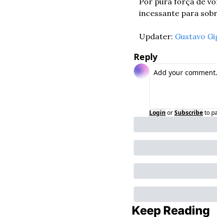
Por pura força de vo
incessante para sobr
Updater: 
Gustavo Gi
Reply
Login
or
Subscribe
to p
Keep Reading