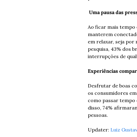
 Uma pausa das press
Ao ficar mais tempo
manterem conectados 
em relaxar, seja por
pesquisa, 43% dos b
interrupções de qual
Experiências compar
Desfrutar de boas c
os consumidores em 
como passar tempo c
disso, 74% afirmaram
pessoas.  
Updater: 
Luiz Gusta