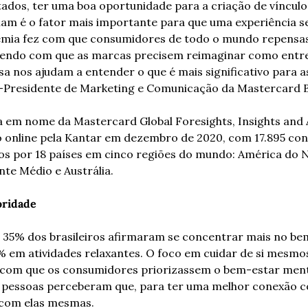
ados, ter uma boa oportunidade para a criação de vínculo 
am é o fator mais importante para que uma experiência s
demia fez com que consumidores de todo o mundo repensa
azendo com que as marcas precisem reimaginar como entreg
a nos ajudam a entender o que é mais significativo para as 
e-Presidente de Marketing e Comunicação da Mastercard Br
 em nome da Mastercard Global Foresights, Insights and An
o online pela Kantar em dezembro de 2020, com 17.895 co
dos por 18 países em cinco regiões do mundo: América do N
nte Médio e Austrália.
oridade
35% dos brasileiros afirmaram se concentrar mais no bem-
% em atividades relaxantes. O foco em cuidar de si mesmos
z com que os consumidores priorizassem o bem-estar menta
s pessoas perceberam que, para ter uma melhor conexão co
 com elas mesmas.