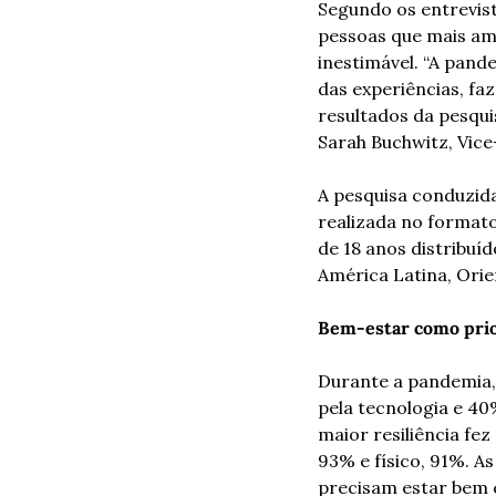
Segundo os entrevist
pessoas que mais am
inestimável. “A pan
das experiências, f
resultados da pesquis
Sarah Buchwitz, Vic
A pesquisa conduzida
realizada no format
de 18 anos distribuí
América Latina, Orie
Bem-estar como pri
Durante a pandemia, 
pela tecnologia e 40
maior resiliência fe
93% e físico, 91%. A
precisam estar bem