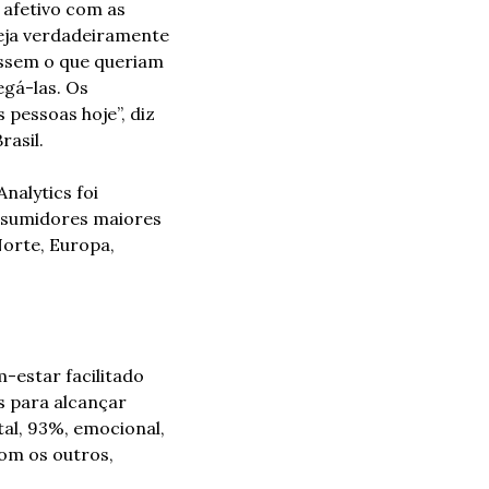
afetivo com as 
eja verdadeiramente 
ssem o que queriam 
á-las. Os 
pessoas hoje”, diz 
asil.
alytics foi 
nsumidores maiores 
orte, Europa, 
estar facilitado 
 para alcançar 
l, 93%, emocional, 
m os outros, 