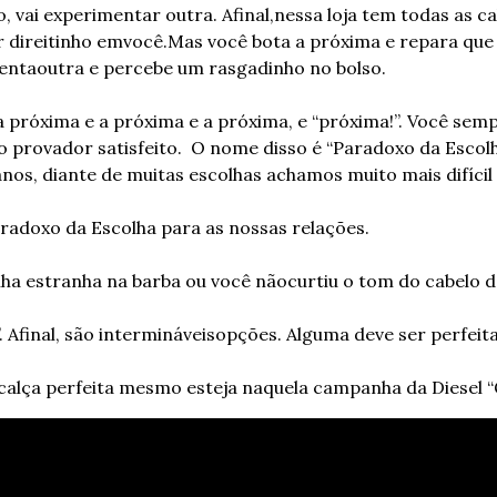
, vai experimentar outra. Afinal,
nessa loja tem todas as c
 direitinho em
você.
Mas você bota a próxima e repara que 
Tenta
outra e percebe um rasgadinho no bolso. 
 próxima e a próxima e a próxima, e “próxima!”. Você sem
o provador satisfeito.
 O nome disso é “Paradoxo da Escolha
nos, diante de muitas escolhas achamos muito mais difícil 
aradoxo da Escolha para as nossas relações.
nha estranha na barba ou você não
curtiu o tom do cabelo d
”. Afinal, são intermináveis
opções. Alguma deve ser perfeita
 calça perfeita mesmo esteja naquela campanha da Diesel “G