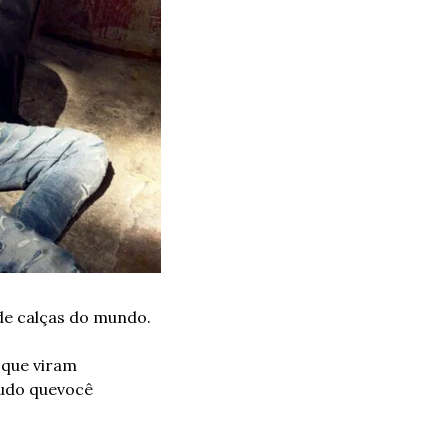
 de calças do mundo.
 que viram 
tudo que
você 