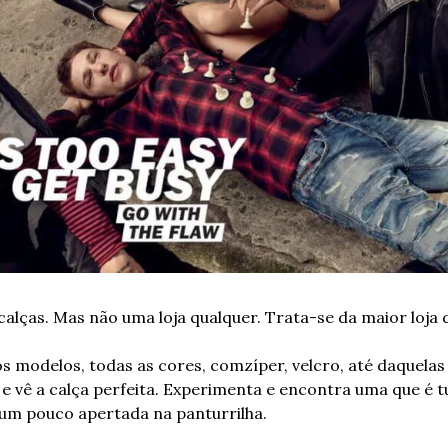
calças. Mas não uma loja qualquer. Trata-se da maior loja
os modelos, todas as cores, com
zíper, velcro, até daquelas
á e vê a calça perfeita. Experimenta e encontra uma que é 
 um pouco apertada na panturrilha.