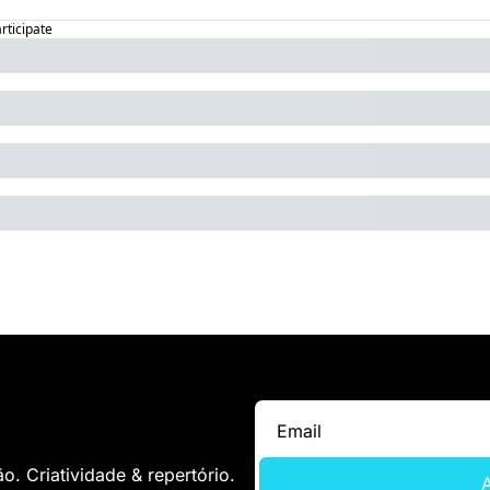
articipate
. Criatividade & repertório.
A