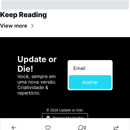
Keep Reading
View more
Update or 
Die!
Você, sempre em 
uma nova versão. 
Assinar
Criatividade & 
repertório.
© 2026 Update or Die!.
Powered by beehiiv
0