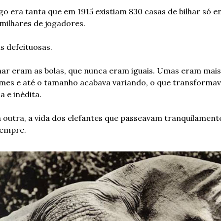
go era tanta que em 1915 existiam 830 casas de bilhar só e
milhares de jogadores.
s defeituosas.
har eram as bolas, que nunca eram iguais. Umas eram mais 
mes e até o tamanho acabava variando, o que transformav
 e inédita.
 outra, a vida dos elefantes que passeavam tranquilamente 
sempre.