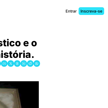
Entrar
Inscreva-se
tico e o 
tória.