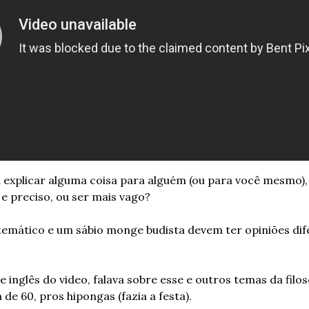
explicar alguma coisa para alguém (ou para você mesmo), o
e preciso, ou ser mais vago?
mático e um sábio monge budista devem ter opiniões dife
se inglês do video, falava sobre esse e outros temas da filos
de 60, pros hipongas (fazia a festa).