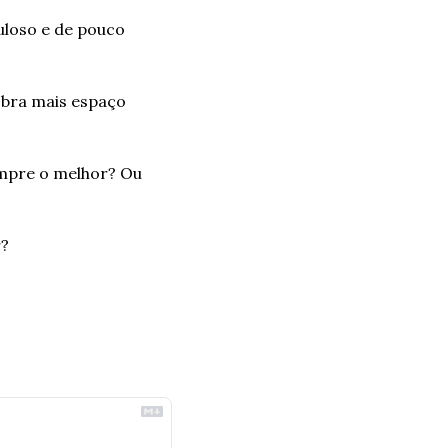
loso e de pouco 
obra mais espaço 
empre o melhor? Ou 
r?