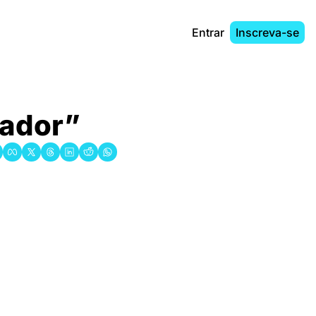
Entrar
Inscreva-se
nador”