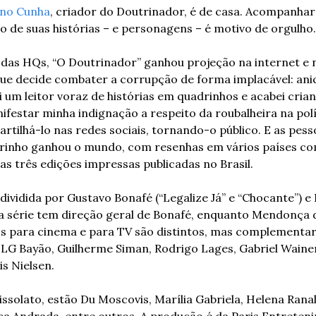
ano Cunha
, criador do Doutrinador, é de casa. Acompanhar 
ão de suas histórias – e personagens – é motivo de orgulho.
das HQs, “O Doutrinador” ganhou projeção na internet e na
que decide combater a corrupção de forma implacável: ani
i um leitor voraz de histórias em quadrinhos e acabei crian
festar minha indignação a respeito da roubalheira na políti
tilhá-lo nas redes sociais, tornando-o público. E as pesso
rinho ganhou o mundo, com resenhas em vários países com
as três edições impressas publicadas no Brasil.
dividida por Gustavo Bonafé (“Legalize Já” e “Chocante”) e
á a série tem direção geral de Bonafé, enquanto Mendonça d
os para cinema e para TV são distintos, mas complementare
LG Bayão, Guilherme Siman, Rodrigo Lages, Gabriel Wainer
s Nielsen.
ssolato, estão Du Moscovis, Marília Gabriela, Helena Ranald
ca Andrada, entre outros. A produção é da Paris Entreteni