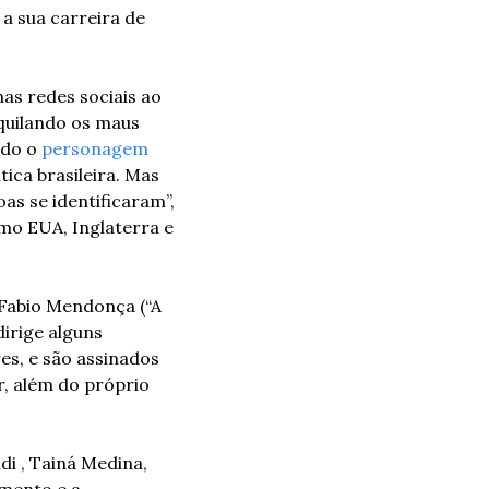
a sua carreira de 
s redes sociais ao 
quilando os maus 
do o 
personagem
ca brasileira. Mas 
as se identificaram”, 
o EUA, Inglaterra e 
 Fabio Mendonça (“A 
irige alguns 
s, e são assinados 
, além do próprio 
i , Tainá Medina, 
mento e a 