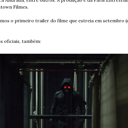
ntown Filmes.
temos o primeiro trailer do filme que estreia em setembro 
s oficiais, também: