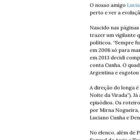
O nosso amigo 
Luci
perto e ver a evoluç
Nascido nas páginas 
trazer um vigilante 
políticos. “Sempre fu
em 2008 só para mani
em 2013 decidi compar
conta Cunha. O quad
Argentina e esgotou 
A direção do longa é 
Noite da Virada”). J
episódios. Os roteir
por Mirna Nogueira, 
Luciano Cunha e Deni
No elenco, além de Pi
Samuel de Assis e Tu