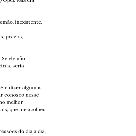
mão, inexistente.
, prazos, 
Se ele não 
ras, seria 
bém dizer algumas 
ar conosco nesse 
mo melhor 
aís, que me acolheu 
ssões do dia a dia, 