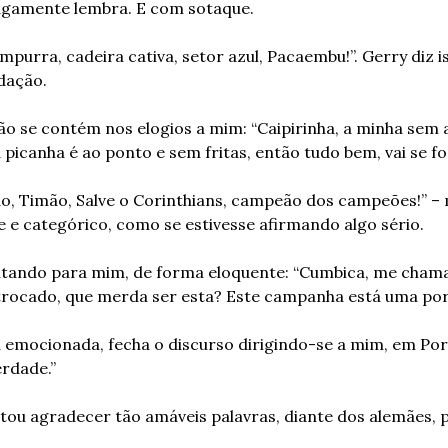
vagamente lembra. E com sotaque.
purra, cadeira cativa, setor azul, Pacaembu!”. Gerry diz i
dação.
ão se contém nos elogios a mim: “Caipirinha, a minha sem a
picanha é ao ponto e sem fritas, então tudo bem, vai se fo
, Timão, Salve o Corinthians, campeão dos campeões!” – m
 e categórico, como se estivesse afirmando algo sério.
ntando para mim, de forma eloquente: “Cumbica, me chama
trocado, que merda ser esta? Este campanha está uma por
emocionada, fecha o discurso dirigindo-se a mim, em Por
erdade.”
ou agradecer tão amáveis palavras, diante dos alemães, p