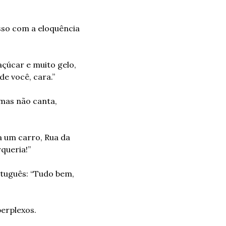
sso com a eloquência 
çúcar e muito gelo, 
de você, cara.”
as não canta, 
 um carro, Rua da 
queria!”
tuguês: “Tudo bem, 
erplexos.