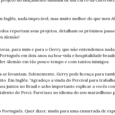
Inglês, nada impecável, mas muito melhor do que meu Ale
odos reportam seus projetos, detalham os próximos passos
Em Alemão!
ras, para mim e para o Gerry, que não entendemos nada. 
ortuguês em dois anos na boa-vida e hospitalidade brasilei
nder Alemão em tão pouco tempo e com tantos inimigos.
s se levantam. Solenemente, Gerry pede licença para tam
ito. Em Inglês: “Agradeço a vinda do Percival para trabalh
mos juntos no Brasil e acho importante explicar a vocês co
 talento do Perci. Farei isso no idioma do seu maravilhoso p
 Português. Quer dizer, muda para uma enxurrada de expre