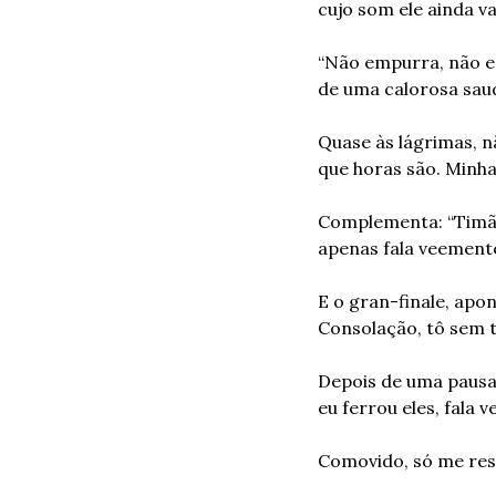
cujo som ele ainda 
“Não empurra, não em
de uma calorosa sau
Quase às lágrimas, n
que horas são. Minha 
Complementa: “Timão
apenas fala veemente
E o gran-finale, apo
Consolação, tô sem 
Depois de uma pausa 
eu ferrou eles, fala v
Comovido, só me rest