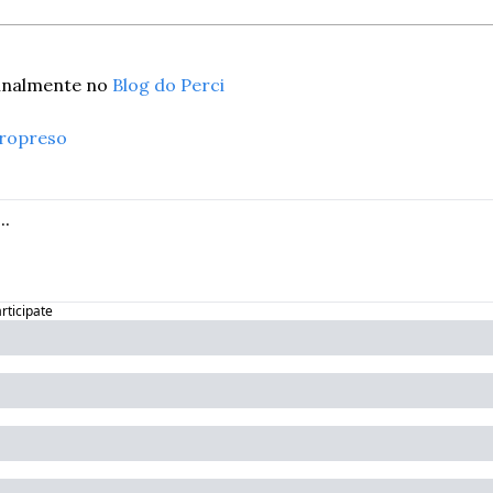
inalmente no 
Blog do Perci
aropreso
articipate