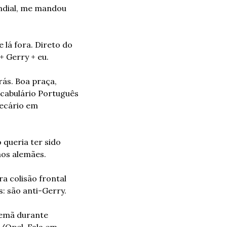
dial, me mandou 
lá fora. Direto do 
+ Gerry + eu.
s. Boa praça, 
cabulário Português 
ecário em 
ueria ter sido 
aos alemães.
 colisão frontal 
: são anti-Gerry.
lemã durante 
Opel. Fala em 