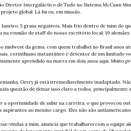
ão Diretor Intergaláctico de Tudo no Sistema McCann Mun
projeto global. Lá fui eu, em missão.
Janeiro, 5 graus negativos. Mais frio dentro de mim do que 
 na reunião de staff do nosso escritório local: 19 alemães 
 midwest da gema, com quem trabalhei no Brasil anos atrá
país, corinthiano instantâneo e detentor de um limitado vo
duamente aprendido na marra em dois anos aqui. Muito pr
manha, Gerry já está irremediavelmente inadaptado. Não q
fazia questão de deixar isso claro a todos, principalmente 
 a oportunidade de subir na carreira, o que provocou outra
s aspirantes ao mesmo cargo. Eles não são antiamericanos
oas-vindas a mim, anuncia que trabalharei com a equipe a
projeto do lançamento mundial de um carro da Chevrolet/