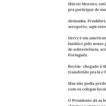
Márcio Moreira, ent
pra participar de um 
Alemanha, Frankfurt, 
aeroporto, aqui estou
Gerry é um americano
fanático pelo nosso 
de sobrevivência, ar
Português.
Recém- chegado à Ale
transferido pra lá e 
Mas não podia perder
com os colegas locai
O Presidente dá as b
algumas semanas no 