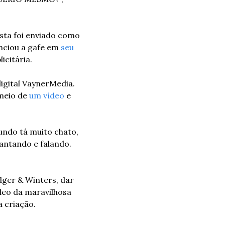
ta foi enviado como 
nciou a gafe em 
seu 
icitária.
igital VaynerMedia. 
meio de 
um vídeo
 e 
ndo tá muito chato, 
ntando e falando. 
er & Winters, dar 
deo da maravilhosa 
a criação.