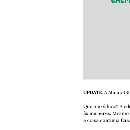
UPDATE
: A AlmapBB
Que ano é hoje? A ed
às mulheres. Mesmo c
a coisa continua feia.