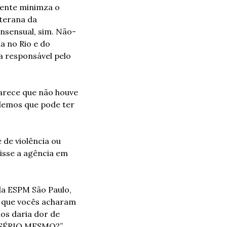
mente minimza o 
terana da 
nsensual, sim. Não-
 no Rio e do 
a responsável pelo 
arece que não houve 
demos que pode ter 
de violência ou 
isse a agência em 
da ESPM São Paulo, 
 que vocês acharam 
os daria dor de 
 SÉRIO MESMO?”, 