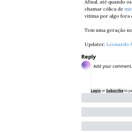
Afinal, até quando o
chamar cólica de 
mi
vítima por algo fora
Tem uma geração nova
Updater: 
Leonardo A
Reply
Login
or
Subscribe
to p