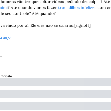
s homens vão ter que soltar vídeos pedindo desculpas? At
mimi
? Até quando vamos fazer 
trocadilhos infelizes
 com cr
 de seu controle? Até quando?
 vindo por aí. Ele eles não se calarão:
[signoff]
raujo
articipate