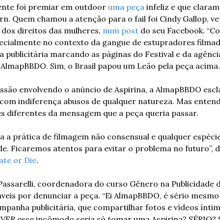
nte foi premiar em outdoor 
uma peça
 infeliz e que clara
n. Quem chamou a atenção para o fail foi Cindy Gallop, ve
a dos direitos das mulheres, 
num post
 do seu Facebook. “Co
ecialmente no contexto da gangue de estupradores filmada
a publicitária marcando as páginas do Festival e da agênci
ra AlmapBBDO. Sim, o Brasil papou um Leão pela peça acima.
ssão envolvendo o anúncio de Aspirina, a AlmapBBDO escl
 com indiferença abusos de qualquer natureza. Mas enten
es diferentes da mensagem que a peça queria passar.
a prática de filmagem não consensual e qualquer espécie 
de. Ficaremos atentos para evitar o problema no futuro”, d
te or Die
.
 Passarelli, coordenadora do curso Gênero na Publicidade 
áveis por denunciar a peça. “Ei AlmapBBDO, é sério mesmo
panha publicitária, que compartilhar fotos e vídeos íntim
VER esse incômodo seria só tomar uma Aspirina? SÉRIO?