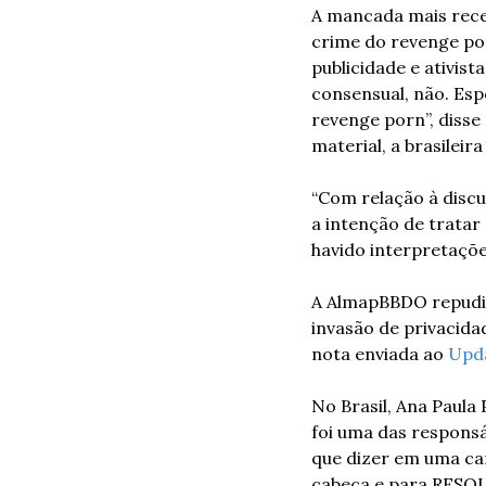
A mancada mais rece
crime do revenge por
publicidade e ativist
consensual, não. Esp
revenge porn”, disse 
material, a brasilei
“Com relação à discu
a intenção de tratar
havido interpretaçõ
A AlmapBBDO repudia 
invasão de privacida
nota enviada ao 
Upda
No Brasil, Ana Paula
foi uma das respons
que dizer em uma cam
cabeça e para RESOL