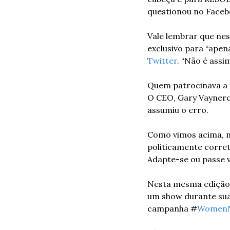
questionou no Faceb
Vale lembrar que ne
exclusivo para “apen
Twitter
. “Não é assim
Quem patrocinava a t
O CEO, Gary Vaynerch
assumiu o erro.
Como vimos acima, nã
politicamente corret
Adapte-se ou passe 
Nesta mesma edição 
um show durante sua 
campanha #
WomenN