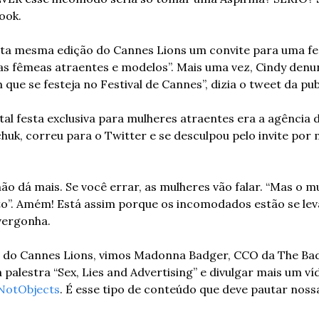
ook.
sta mesma edição do Cannes Lions um convite para uma fes
as fêmeas atraentes e modelos”. Mais uma vez, Cindy denu
 que se festeja no Festival de Cannes”, dizia o tweet da publ
al festa exclusiva para mulheres atraentes era a agência d
uk, correu para o Twitter e se desculpou pelo invite por 
o dá mais. Se você errar, as mulheres vão falar. “Mas o mu
o”. Amém! Está assim porque os incomodados estão se leva
vergonha.
do Cannes Lions, vimos Madonna Badger, CCO da The Badg
palestra “Sex, Lies and Advertising” e divulgar mais um ví
otObjects
. É esse tipo de conteúdo que deve pautar noss