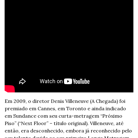
Em 2009, o diretor Denis Villeneuve (A Chegada) foi 
premiado em Cannes, em Toronto e ainda indicado 
em Sundance com seu curta-metragem “Próximo 
Piso” (“Next Floor” – título original). Villeneuve, até 
então, era desconhecido, embora já reconhecido pelo 