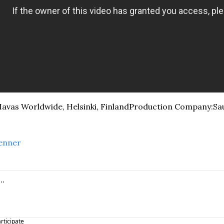
avas Worldwide, Helsinki, Finland
Production Company:Saun
enner
articipate