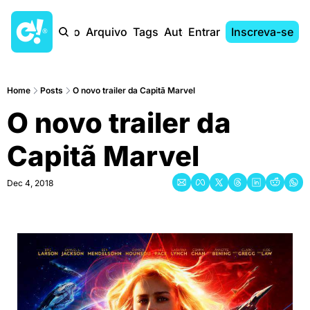
Início
Arquivo
Tags
Autores
Entrar
Inscreva-se
Home
Posts
O novo trailer da Capitã Marvel
O novo trailer da 
Capitã Marvel
Dec 4, 2018