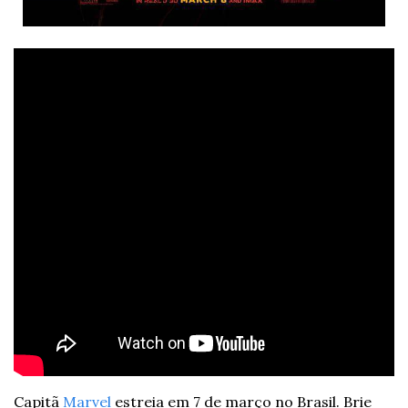
Capitã 
Marvel
 estreia em 7 de março no Brasil. 
Brie 