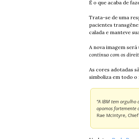
É o que acaba de faz
Trata-se de uma resp
pacientes transgêner
calada e manteve sua
A nova imagem será 
contínuo com os dire
As cores adotadas sã
simboliza em todo o 
“A IBM tem orgulho d
opomos fortemente c
Rae McIntyre, Chief