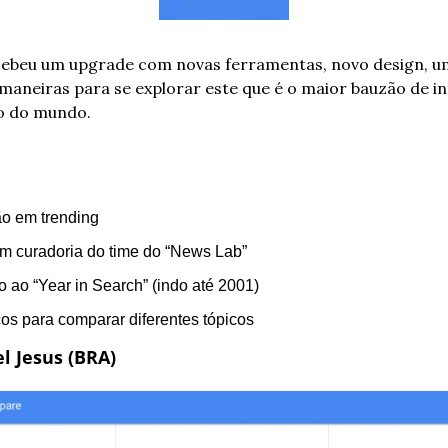
cebeu um upgrade com novas ferramentas, novo design, u
 maneiras para se explorar este que é o maior bauzão de i
co do mundo.
ão em trending
om curadoria do time do “News Lab”
o ao “Year in Search” (indo até 2001)
cos para comparar diferentes tópicos
l Jesus (BRA)