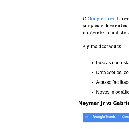
O 
Google Trends
 re
simples e diferentes
conteúdo jornalísti
Alguns destaques:
buscas que est
Data Stories, c
Acesso facilitad
Novos infográfi
Neymar Jr vs Gabrie