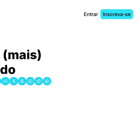
Entrar
Inscreva-se
(mais) 
ndo