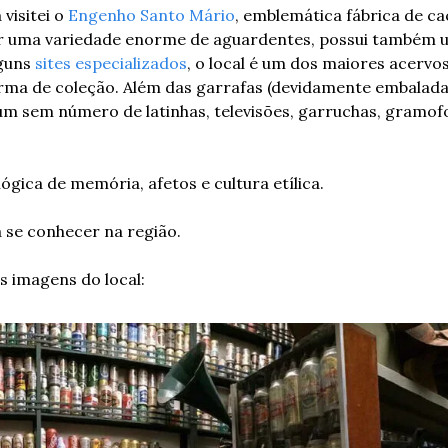
visitei o 
Engenho Santo Mário
, emblemática fábrica de ca
er uma variedade enorme de aguardentes, possui também 
guns 
sites especializados
, o local é um dos maiores acervo
rma de coleção. Além das garrafas (devidamente embaladas
um sem número de latinhas, televisões, garruchas, gramofo
ógica de memória, afetos e cultura etílica.
 se conhecer na região.
 imagens do local: