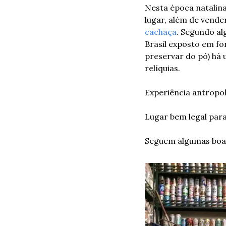
Nesta época natalina 
lugar, além de vend
cachaça
. Segundo al
Brasil exposto em fo
preservar do pó) há 
relíquias.
Experiência antropol
Lugar bem legal para
Seguem algumas boas