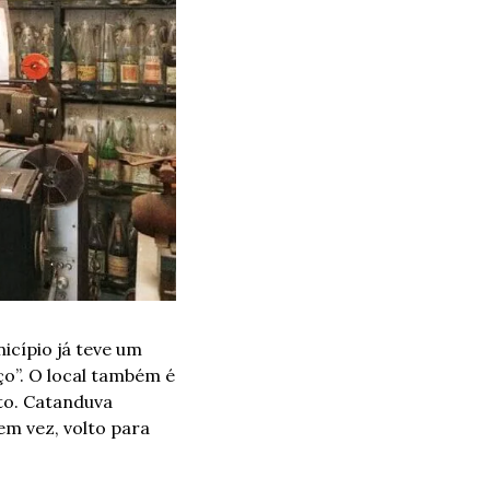
cípio já teve um 
ço”. O local também é 
to. Catanduva 
m vez, volto para 