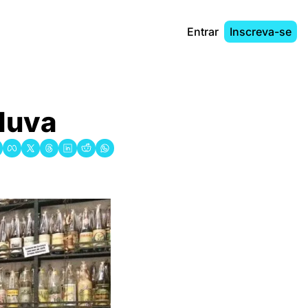
Entrar
Inscreva-se
duva