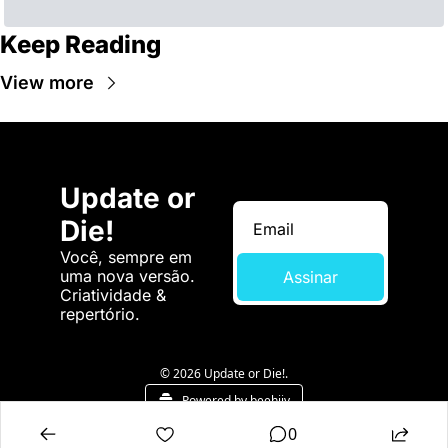
Keep Reading
View more
Update or 
Die!
Você, sempre em 
uma nova versão. 
Assinar
Criatividade & 
repertório.
© 2026 Update or Die!.
Powered by beehiiv
0