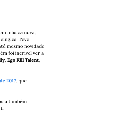
om música nova, 
singles. Teve 
 até mesmo novidade 
m foi incrível ver a 
lly
, 
Ego Kill Talent
, 
 de 2017
, que 
os a também 
t.