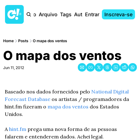
Início
Arquivo
Tags
Autores
Entrar
Inscreva-se
Home
Posts
O mapa dos ventos
O mapa dos ventos
Jun 11, 2012
Baseado nos dados fornecidos pelo 
National Digital 
Forecast Database
 os artistas / programadores da 
hint.fm fizeram o 
mapa dos ventos
 dos Estados 
Unidos.
A 
hint.fm
 prega uma nova forma de as pessoas 
falarem e entenderem dados. Achei legal.