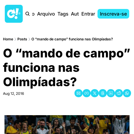
Início
Arquivo
Tags
Autores
Entrar
Inscreva-se
Home
Posts
O “mando de campo” funciona nas Olimpíadas?
O “mando de campo” 
funciona nas 
Olimpíadas?
Aug 12, 2016