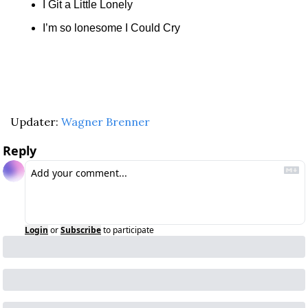
I Git a Little Lonely
I’m so lonesome I Could Cry
Updater: 
Wagner Brenner
Reply
Login
or
Subscribe
to participate