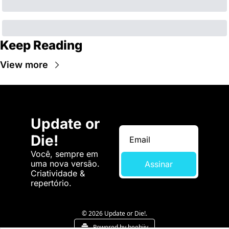
Keep Reading
View more
Update or 
Die!
Você, sempre em 
uma nova versão. 
Assinar
Criatividade & 
repertório.
© 2026 Update or Die!.
Powered by beehiiv