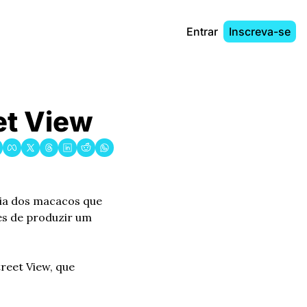
Entrar
Inscreva-se
eet View
ia dos macacos que 
s de produzir um 
eet View, que 