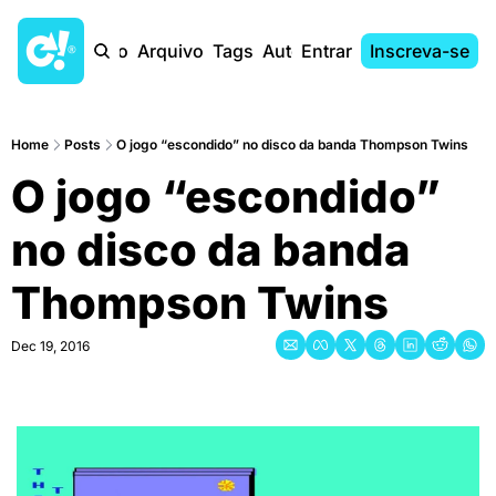
Início
Arquivo
Tags
Autores
Entrar
Inscreva-se
Home
Posts
O jogo “escondido” no disco da banda Thompson Twins
O jogo “escondido” 
no disco da banda 
Thompson Twins
Dec 19, 2016